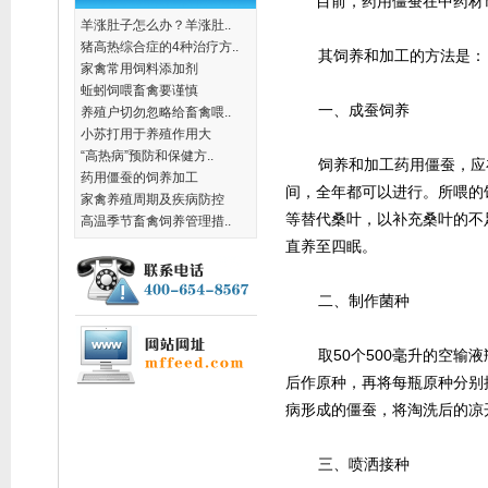
目前，药用僵蚕在中药材市
羊涨肚子怎么办？羊涨肚..
猪高热综合症的4种治疗方..
其饲养和加工的方法是：
家禽常用饲料添加剂
蚯蚓饲喂畜禽要谨慎
一、成蚕饲养
养殖户切勿忽略给畜禽喂..
小苏打用于养殖作用大
“高热病”预防和保健方..
饲养和加工药用僵蚕，应在
药用僵蚕的饲养加工
间，全年都可以进行。所喂的
家禽养殖周期及疾病防控
等替代桑叶，以补充桑叶的不
高温季节畜禽饲养管理措..
直养至四眠。
二、制作菌种
取50个500毫升的空输液
后作原种，再将每瓶原种分别
病形成的僵蚕，将淘洗后的凉
三、喷洒接种