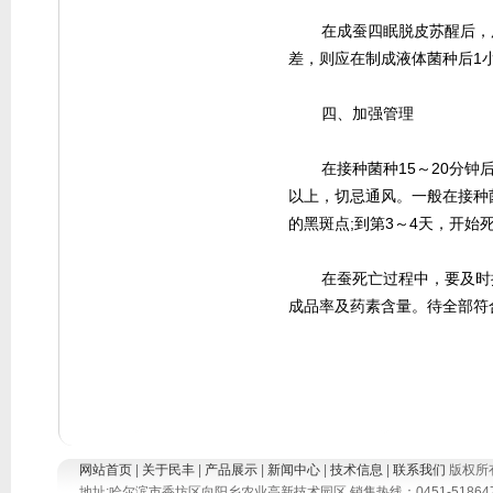
在成蚕四眠脱皮苏醒后，用
差，则应在制成液体菌种后1
四、加强管理
在接种菌种15～20分钟后，
以上，切忌通风。一般在接种
的黑斑点;到第3～4天，开始死
在蚕死亡过程中，要及时挑
成品率及药素含量。待全部符
网站首页
|
关于民丰
|
产品展示
|
新闻中心
|
技术信息
|
联系我们
版权所
地址:哈尔滨市香坊区向阳乡农业高新技术园区 销售热线：0451-51864777 5186