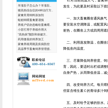
针对当前高温天气，畜禽养
羊涨肚子怎么办？羊涨肚..
发生，为此要及时采取以下措
猪高热综合症的4种治疗方..
家禽常用饲料添加剂
一、加大畜禽圈舍通风换气
蚯蚓饲喂畜禽要谨慎
要安装水空调降温，或配置风
养殖户切勿忽略给畜禽喂..
小苏打用于养殖作用大
射热，在圈舍上方或四周用遮
“高热病”预防和保健方..
药用僵蚕的饲养加工
二、利用蒸发降温，在圈舍
家禽养殖周期及疾病防控
降低舍内温度。
高温季节畜禽饲养管理措..
三、尽量降低饲养密度。饲
育，因此，要适时出栏或调整
自身产热，从而降低舍温，减
四、改变饲养方式。每天喂
些富含维生素Ｃ的青绿多汁饲
五、及时给予足够的饮水。高